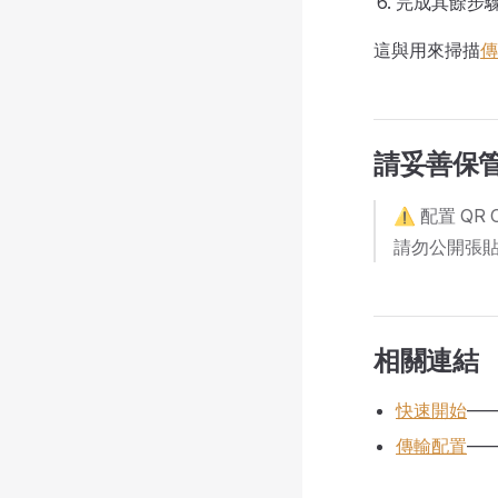
完成其餘步
這與用來掃描
傳
請妥善保管 
⚠️ 配置 Q
請勿公開張
相關連結
快速開始
—
傳輸配置
——