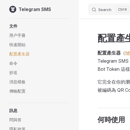
Telegram SMS
Search
K
Skip to content
Sidebar Navigation
文件
配置產
用户手冊
快速開始
配置產生器
（
ht
配置產生器
Telegram
命令
Bot Token
抄送
它完全在你的瀏
消息模板
被編碼為 QR 
傳輸配置
訊息
何時使用
問與答
隱私政策