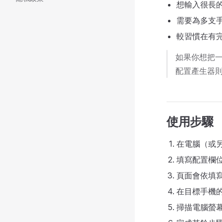
想輸入很長
需要為多支
較習慣在有
如果你想把
配置產生器
使用步驟
在電腦（或
填寫配置欄
頁面會依填
在目標手機的 
掃描電腦螢幕