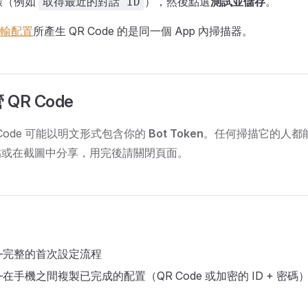
驟（例如
），然後點選
測試並儲存
。
取得最近的對話 ID
輸配置
所產生 QR Code 的是同一個 App 內掃描器。
QR Code
R Code 可能以明文形式包含你的
Bot Token
。任何掃描它的人都能
貼或在截圖中分享，用完後請關閉頁面。
—完整的首次設定流程
在手機之間複製已完成的配置（QR Code 或加密的 ID + 密碼